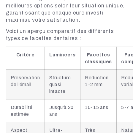
meilleures options selon leur situation unique,
garantissant que chaque euro investi
maximise votre satisfaction.
Voici un aperçu comparatif des différents
types de facettes dentaires :
Critère
Lumineers
Facettes
Fa
classiques
comp
Préservation
Structure
Réduction
Rédu
de l’émail
quasi
1-2 mm
varia
intacte
Durabilité
Jusqu’à 20
10-15 ans
5-7 
estimée
ans
Aspect
Ultra-
Très
Natu