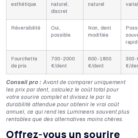
esthétique
naturel,
naturel
varia
discret
Réversibilité
Oui,
Non, dent
Possi
possible
modifiée
souv
rapi
Fourchette
700-2000
600-1800
300-
de prix
€/dent
€/dent
€/de
Conseil pro :
Avant de comparer uniquement
les prix par dent, calculez le coût total pour
votre sourire complet et divisez le par la
durabilité attendue pour obtenir le vrai coût
annuel, ce qui rend les Lumineers souvent plus
rentables que des alternatives moins chères.
Offrez-vous un sourire