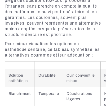
piège des solutions low-cost proposées à
l’étranger, sans prendre en compte la qualité
des matériaux, le suivi post-opératoire et les
garanties. Les couronnes, souvent plus
invasives, peuvent représenter une alternative
moins adaptée lorsque la préservation de la
structure dentaire est prioritaire.
Pour mieux visualiser les options en
esthétique dentaire, ce tableau synthétise les
alternatives courantes et leur adéquation :
Solution
Durabilité
Quin convient le
esthétique
mieux
v
Blanchiment
Temporaire
Décolorations
légères
p