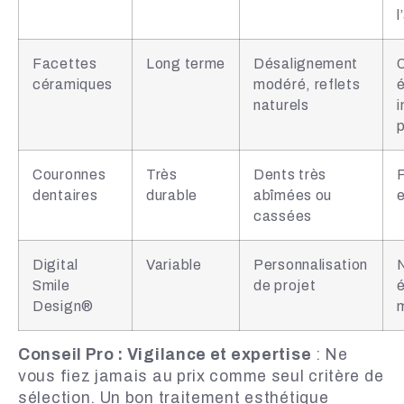
l
Facettes
Long terme
Désalignement
C
céramiques
modéré, reflets
é
naturels
i
Couronnes
Très
Dents très
P
dentaires
durable
abîmées ou
e
cassées
Digital
Variable
Personnalisation
Smile
de projet
Design®
Conseil Pro : Vigilance et expertise
: Ne
vous fiez jamais au prix comme seul critère de
sélection. Un bon traitement esthétique